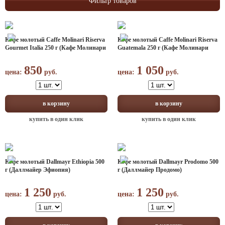
Фильтр товаров
Кофе молотый Caffe Molinari Riserva
Кофе молотый Caffe Molinari Riserva
Gourmet Italia 250 г (Кафе Молинари
Guatemala 250 г (Кафе Молинари
Рисерва Гурмэ Италия)
Резерва Гватемала)
850
1 050
цена:
руб.
цена:
руб.
в корзину
в корзину
купить в один клик
купить в один клик
Кофе молотый Dallmayr Ethiopia 500
Кофе молотый Dallmayr Prodomo 500
г (Даллмайер Эфиопия)
г (Даллмайер Продомо)
1 250
1 250
цена:
руб.
цена:
руб.