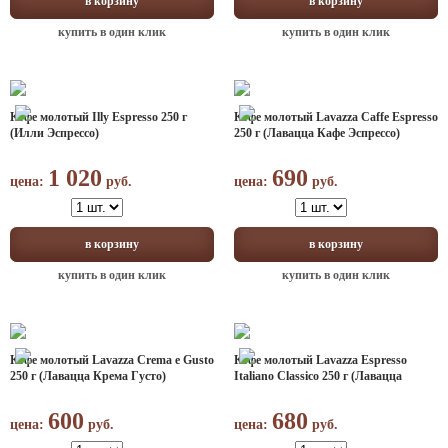
в корзину
в корзину
купить в один клик
купить в один клик
Кофе молотый Illy Espresso 250 г
Кофе молотый Lavazza Caffe Espresso
(Илли Эспрессо)
250 г (Лавацца Кафе Эспрессо)
1 020
690
цена:
руб.
цена:
руб.
в корзину
в корзину
купить в один клик
купить в один клик
Кофе молотый Lavazza Crema e Gusto
Кофе молотый Lavazza Espresso
250 г (Лавацца Крема Густо)
Italiano Classico 250 г (Лавацца
Эспрессо Итальяно Классико)
600
680
цена:
руб.
цена:
руб.